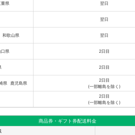
三重県
翌日
翌日
和歌山県
翌日
山口県
2日目
県
2日目
2日目
崎県
鹿児島県
(一部離島を除く)
2日目
(一部離島を除く)
商品券・ギフト券配送料金
域