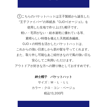
①こちらのバケットハットは王子製紙から誕生した
“王子ファイバー”の和紙糸『OJO+(オージョ)』を
使用した生地で作り上げた帽子です。
軽い・毛羽がない・給水速乾に優れている等、
素晴らしい特徴を備えた天然紙糸繊維。
OJO＋の特性を活かしたバケットハットは、
これからの強い日差しから肌や髪を守ってくれます。
また、取り外し可能なあご紐付きなので風の強い日も
安心してご利用いただけます。
アウトドアが好きな方への贈り物としておすすめです。
紳士帽子 バケットハット
サイズ：Ｍ・Ｌ・ＬＬ
カラー：クロ・コン・ベージュ
税込13,200円