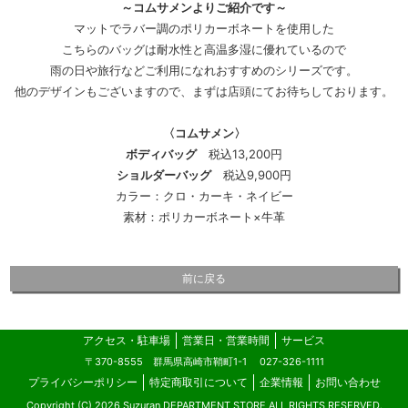
～コムサメンよりご紹介です～
マットでラバー調のポリカーボネートを使用した
こちらのバッグは耐水性と高温多湿に優れているので
雨の日や旅行などご利用になれおすすめのシリーズです。
他のデザインもございますので、まずは店頭にてお待ちしております。
〈コムサメン〉
ボディバッグ
税込13,200円
ショルダーバッグ
税込9,900円
カラー：クロ・カーキ・ネイビー
素材：ポリカーボネート×牛革
前に戻る
アクセス・駐車場
営業日・営業時間
サービス
〒370-8555 群馬県高崎市鞘町1-1
027-326-1111
プライバシーポリシー
特定商取引について
企業情報
お問い合わせ
Copyright (C) 2026 Suzuran DEPARTMENT STORE ALL RIGHTS RESERVED.